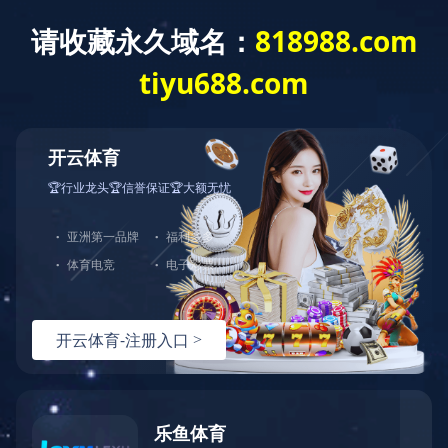
乐动官方注册及子公司拟录用人员公示
栏目：招聘信息
发布时间：2021-10-19 08:00 编辑:宛诗茜
根据公司开展业务需要，乐动官方注册及子公司
承德驰跃公路工程有限公司、承德盛达高速公路养护
有限公司面向社会公开招聘12名工作人员，经笔试和
面试，共确定12名拟录用人员，现将具体人员公示如
下。